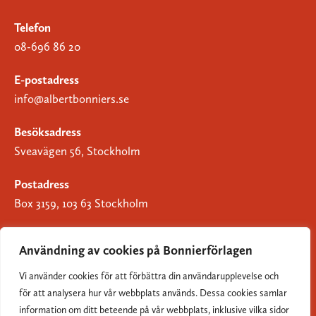
Telefon
08-696 86 20
E-postadress
info@albertbonniers.se
Besöksadress
Sveavägen 56, Stockholm
Postadress
Box 3159, 103 63 Stockholm
Användning av cookies på Bonnierförlagen
Vi använder cookies för att förbättra din användarupplevelse och
Om Bonnierförlagen
för att analysera hur vår webbplats används. Dessa cookies samlar
Cookies
information om ditt beteende på vår webbplats, inklusive vilka sidor