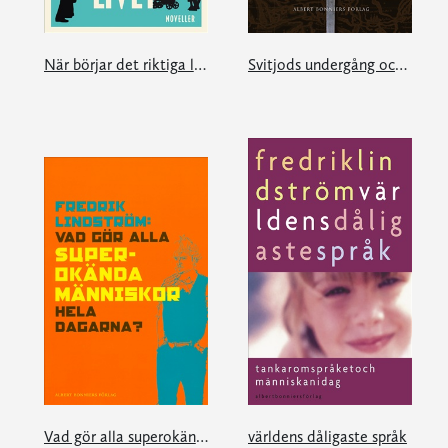
När börjar det riktiga livet?
Svitjods undergång och Sveriges födelse
Vad gör alla superokända människor hela dagarna
världens dåligaste språk