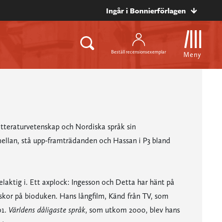
Ingår i Bonnierförlagen
Beställ recensionsexemplar
Meny
litteraturvetenskap och Nordiska språk sin
ellan, stå upp-framträdanden och Hassan i P3 bland
aktig i. Ett axplock: Ingesson och Detta har hänt på
kor på bioduken. Hans långfilm, Känd från TV, som
01.
Världens dåligaste språk
, som utkom 2000, blev hans