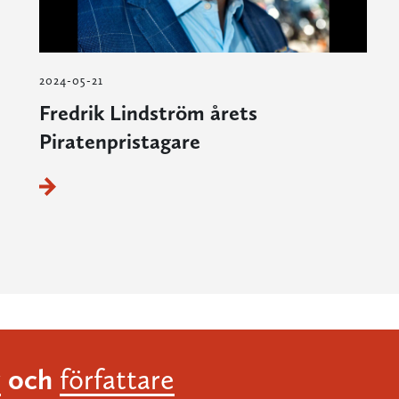
2024-05-21
Fredrik Lindström årets
Piratenpristagare
och
r
författare