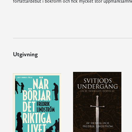
författardebut i bokform och fick mycket stor uppmärksamhe
Utgivning