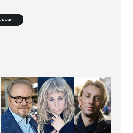
 böcker