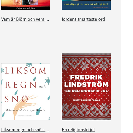
Vem är Björn och vem är Benny?
Jordens smartaste ord
Liksom regn och snö - möten med den nya Bibeln
En religionsfri jul