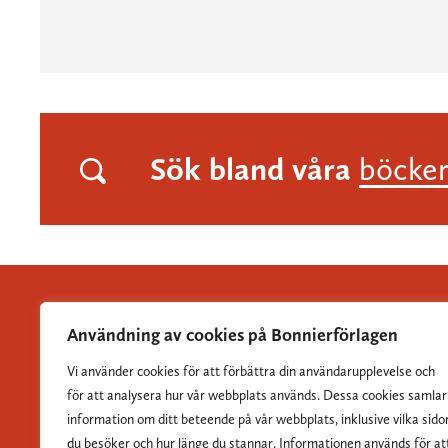
Sök bland våra
böcke
Användning av cookies på Bonnierförlagen
Vi använder cookies för att förbättra din användarupplevelse och
Albert Bonniers Förlag grundades 1837 och är Sveriges
för att analysera hur vår webbplats används. Dessa cookies samlar
största skönlitterära förlag.
information om ditt beteende på vår webbplats, inklusive vilka sido
du besöker och hur länge du stannar. Informationen används för at