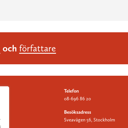
och
r
författare
Telefon
08-696 86 20
Besöksadress
Sveavägen 56, Stockholm
r
t