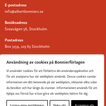
E-postadress
info@albertbonniers.se
Besöksadress
Sveavägen 56, Stockholm
Postadress
Box 3159, 103 63 Stockholm
Användning av cookies på Bonnierförlagen
Vi använder cookies för att förbättra din användarupplevelse och
Om Bonnierförlagen
för att analysera hur vår webbplats används. Dessa cookies samlar
Cookies
information om ditt beteende på vår webbplats, inklusive vilka sidor
du besöker och hur länge du stannar. Informationen används för att
Integritetspolicy
hjälpa oss förstå hur vi kan göra vår webbplats bättre för dig.
Justera mina inställningar
Neka alla
Acceptera alla