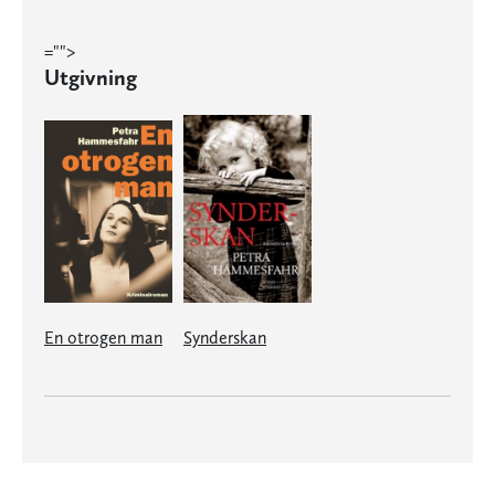
="">
Utgivning
En otrogen man
Synderskan