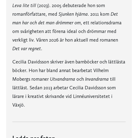
Leva lite till
(2023). 2005 debuterade hon som
romanförfattare, med
Sjunken hjärna
. 2011 kom
Det
man har och det man drömmer om
, ett relationsdrama
om svårigheten att förena ideal och drömmar med
verkligt liv. Våren 2026 är hon aktuell med romanen
Det var regnet
.
Cecilia Davidsson skriver även barnböcker och lättlästa
böcker. Hon har bland annat bearbetat Vilhelm
Mobergs romaner
Utvandrarna
och
Invandrarna
till
lättläst. Sedan 2013 arbetar Cecilia Davidsson som
lärare i kreativt skrivande vid Linnéuniversitetet i
Växjö.
Ladda ner foton