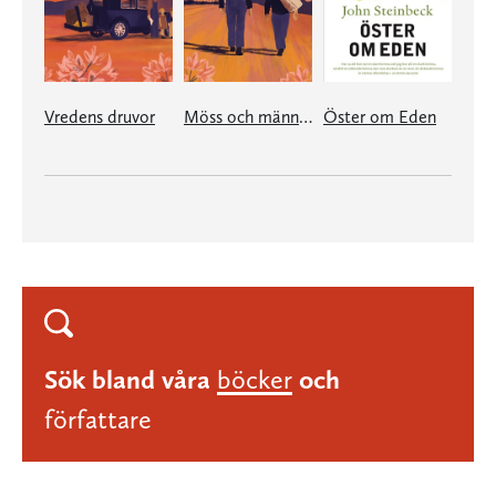
Vredens druvor
Möss och människor
Öster om Eden
Sök bland våra
böcker
och
författare