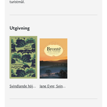
turistmål.
Utgivning
Svindlande höjder
Jane Eyre; Svindlande höjder