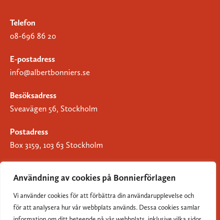
Telefon
08-696 86 20
E-postadress
info@albertbonniers.se
Besöksadress
Sveavägen 56, Stockholm
Postadress
Box 3159, 103 63 Stockholm
Användning av cookies på Bonnierförlagen
Vi använder cookies för att förbättra din användarupplevelse och
Om Bonnierförlagen
för att analysera hur vår webbplats används. Dessa cookies samlar
Cookies
information om ditt beteende på vår webbplats, inklusive vilka sidor