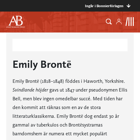
Ingår i Bonnierförlagen
Emily Brontë
Emily Brontë (1818–1848) föddes i Haworth, Yorkshire.
Svindlande höjder
gavs ut 1847 under pseudonymen Ellis
Bell, men blev ingen omedelbar succé. Med tiden har
den kommit att räknas som en av de stora
litteraturklassikerna. Emily Brontë dog endast 30 år
gammal av tuberkulos och Brontësystrarnas
barndomshem är numera ett mycket populärt