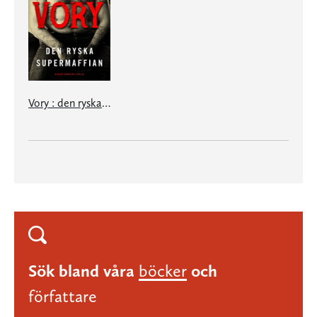
Vory : den ryska supermaffian
Sök bland våra
böcker
och
författare