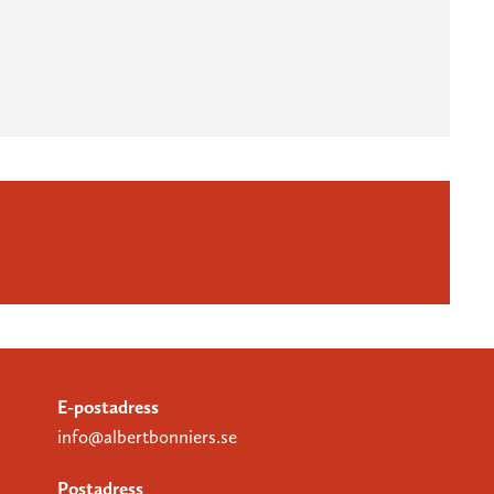
E-postadress
info@albertbonniers.se
Postadress