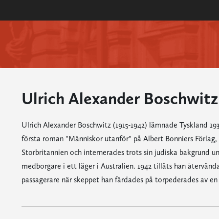
Ulrich Alexander Boschwitz
Ulrich Alexander Boschwitz (1915-1942) lämnade Tyskland 1935 
första roman "Människor utanför" på Albert Bonniers Förlag,
Storbritannien och internerades trots sin judiska bakgrund u
medborgare i ett läger i Australien. 1942 tilläts han återv
passagerare när skeppet han färdades på torpederades av en 