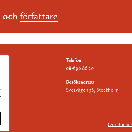
och
r
författare
Telefon
08-696 86 20
Besöksadress
Sveavägen 56, Stockholm
r
t
Om Bonnier