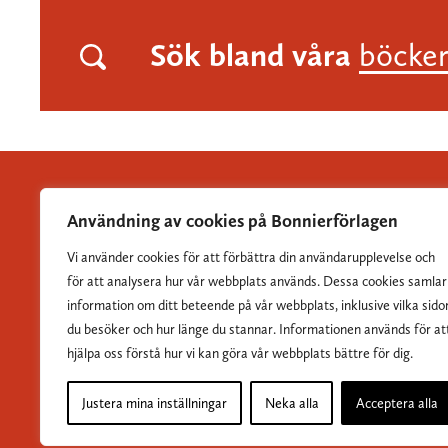
Sök bland våra
böcke
Användning av cookies på Bonnierförlagen
Vi använder cookies för att förbättra din användarupplevelse och
Albert Bonniers Förlag grundades 1837 och är Sveriges
för att analysera hur vår webbplats används. Dessa cookies samlar
största skönlitterära förlag.
information om ditt beteende på vår webbplats, inklusive vilka sido
du besöker och hur länge du stannar. Informationen används för at
hjälpa oss förstå hur vi kan göra vår webbplats bättre för dig.
Justera mina inställningar
Neka alla
Acceptera alla