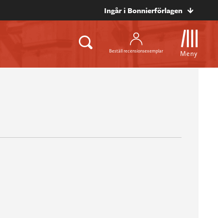
Ingår i Bonnierförlagen
Beställ recensionsexemplar
Meny