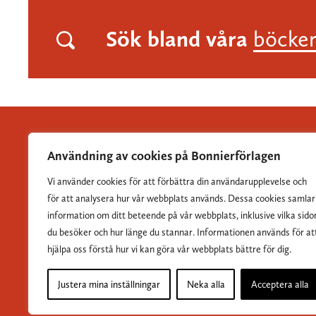
Sök bland våra
böcke
Användning av cookies på Bonnierförlagen
Vi använder cookies för att förbättra din användarupplevelse och
Albert Bonniers Förlag grundades 1837 och är Sveriges
för att analysera hur vår webbplats används. Dessa cookies samlar
största skönlitterära förlag.
information om ditt beteende på vår webbplats, inklusive vilka sido
du besöker och hur länge du stannar. Informationen används för at
hjälpa oss förstå hur vi kan göra vår webbplats bättre för dig.
Justera mina inställningar
Neka alla
Acceptera alla