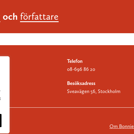
och
r
författare
Telefon
08-696 86 20
Besöksadress
Sveavägen 56, Stockholm
r
t
Om Bonnier