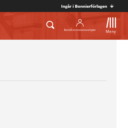
Ingår i Bonnierförlagen
Beställ recensionsexemplar
Meny