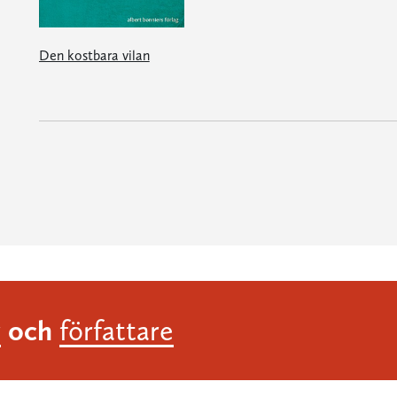
Den kostbara vilan
och
r
författare