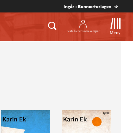
Ingår i Bonnierförlagen
Beställ recensionsexemplar
Meny