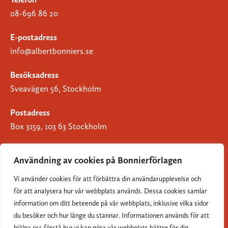
08-696 86 20
E-postadress
info@albertbonniers.se
Besöksadress
Sveavägen 56, Stockholm
Postadress
Box 3159, 103 63 Stockholm
Användning av cookies på Bonnierförlagen
Vi använder cookies för att förbättra din användarupplevelse och
Om Bonnierförlagen
för att analysera hur vår webbplats används. Dessa cookies samlar
Cookies
information om ditt beteende på vår webbplats, inklusive vilka sidor
du besöker och hur länge du stannar. Informationen används för att
Integritetspolicy
hjälpa oss förstå hur vi kan göra vår webbplats bättre för dig.