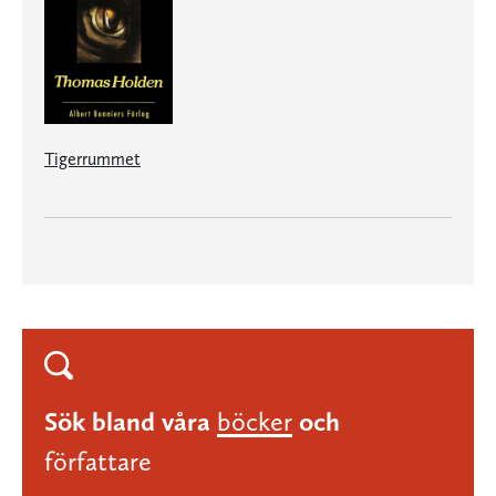
Tigerrummet
Sök bland våra
böcker
och
författare