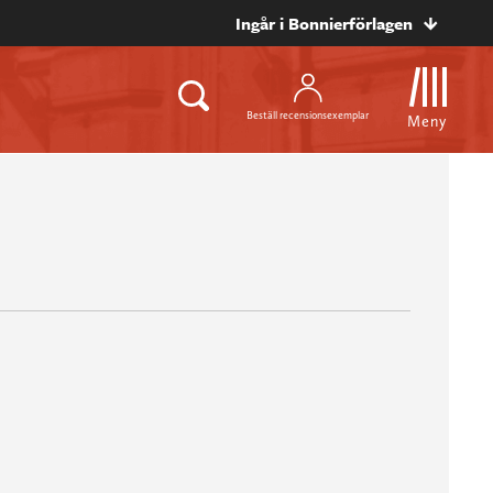
Ingår i Bonnierförlagen
Beställ recensionsexemplar
Meny