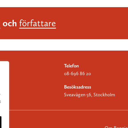
och
r
författare
Telefon
08-696 86 20
Besöksadress
Sveavägen 56, Stockholm
r
t