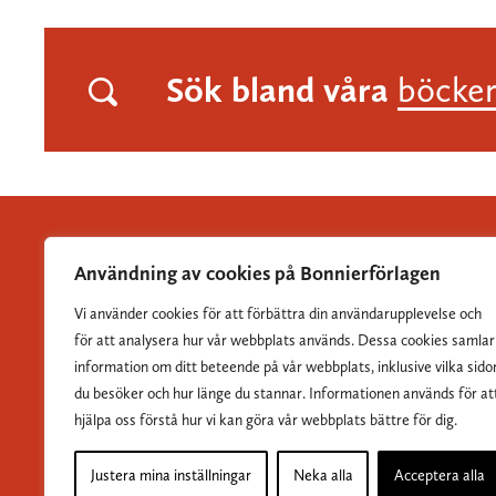
Sök bland våra
böcke
Användning av cookies på Bonnierförlagen
Vi använder cookies för att förbättra din användarupplevelse och
Albert Bonniers Förlag grundades 1837 och är Sveriges
för att analysera hur vår webbplats används. Dessa cookies samlar
största skönlitterära förlag.
information om ditt beteende på vår webbplats, inklusive vilka sido
du besöker och hur länge du stannar. Informationen används för at
hjälpa oss förstå hur vi kan göra vår webbplats bättre för dig.
Justera mina inställningar
Neka alla
Acceptera alla