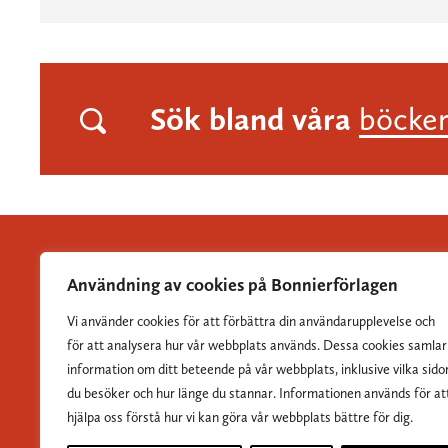
Sök bland våra
böcke
Användning av cookies på Bonnierförlagen
Vi använder cookies för att förbättra din användarupplevelse och
Albert Bonniers Förlag grundades 1837 och är Sveriges
för att analysera hur vår webbplats används. Dessa cookies samlar
största skönlitterära förlag.
information om ditt beteende på vår webbplats, inklusive vilka sido
du besöker och hur länge du stannar. Informationen används för at
hjälpa oss förstå hur vi kan göra vår webbplats bättre för dig.