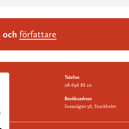
och
r
författare
Telefon
08-696 86 20
Besöksadress
Sveavägen 56, Stockholm
r
t