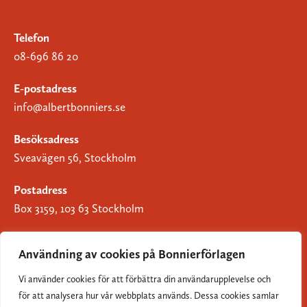
Telefon
08-696 86 20
E-postadress
info@albertbonniers.se
Besöksadress
Sveavägen 56, Stockholm
Postadress
Box 3159, 103 63 Stockholm
Användning av cookies på Bonnierförlagen
Vi använder cookies för att förbättra din användarupplevelse och
Om Bonnierförlagen
för att analysera hur vår webbplats används. Dessa cookies samlar