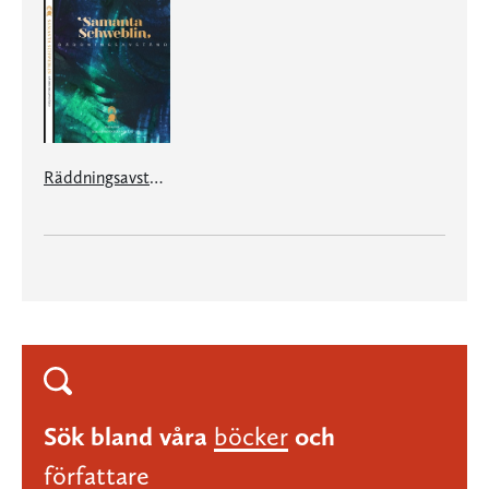
Räddningsavstånd
Sök bland våra
böcker
och
författare