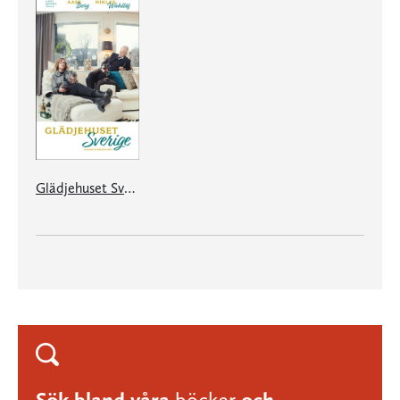
Glädjehuset Sverige
Sök bland våra
böcker
och