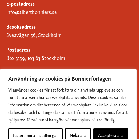
E-postadress
info@albertbonniers.se
Besöksadress
Sveavägen 56, Stockholm
Postadress
Box 3159, 103 63 Stockholm
Användning av cookies på Bonnierförlagen
Vi använder cookies för att förbättra din användarupplevelse och
Om Bonnierförlagen
för att analysera hur vår webbplats används. Dessa cookies samlar
Cookies
information om ditt beteende på vår webbplats, inklusive vilka sidor
du besöker och hur länge du stannar. Informationen används för att
Integritetspolicy
hjälpa oss förstå hur vi kan göra vår webbplats bättre för dig.
Justera mina inställningar
Neka alla
Acceptera alla