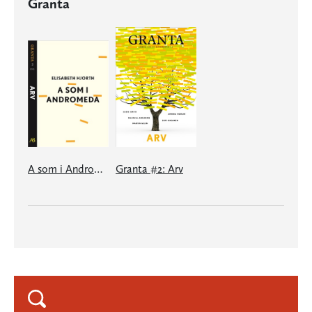
Granta
A som i Andromeda: en e-singel ur Granta #2
Granta #2: Arv