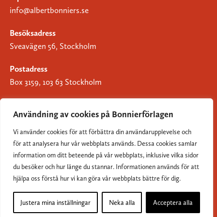
info@albertbonniers.se
Besöksadress
Sveavägen 56, Stockholm
Postadress
Box 3159, 103 63 Stockholm
Användning av cookies på Bonnierförlagen
Vi använder cookies för att förbättra din användarupplevelse och
Om Bonnierförlagen
för att analysera hur vår webbplats används. Dessa cookies samlar
Cookies
information om ditt beteende på vår webbplats, inklusive vilka sidor
du besöker och hur länge du stannar. Informationen används för att
Integritetspolicy
hjälpa oss förstå hur vi kan göra vår webbplats bättre för dig.
Justera mina inställningar
Neka alla
Acceptera alla