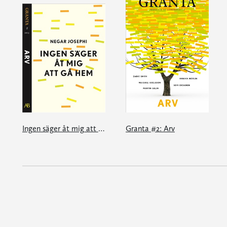
Ingen säger åt mig att gå hem: en e-singel ur Granta #2
Granta #2: Arv