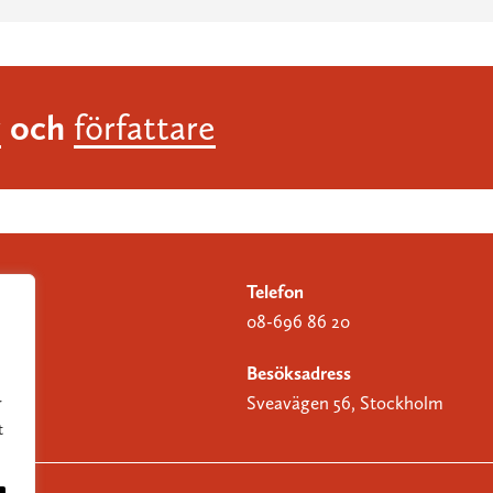
och
r
författare
Telefon
08-696 86 20
Besöksadress
Sveavägen 56, Stockholm
r
t