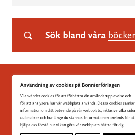
Sök bland våra
böcke
Användning av cookies på Bonnierförlagen
Vi använder cookies för att förbättra din användarupplevelse och
Albert Bonniers Förlag grundades 1837 och är Sveriges
för att analysera hur vår webbplats används. Dessa cookies samlar
största skönlitterära förlag.
information om ditt beteende på vår webbplats, inklusive vilka sido
du besöker och hur länge du stannar. Informationen används för at
hjälpa oss förstå hur vi kan göra vår webbplats bättre för dig.