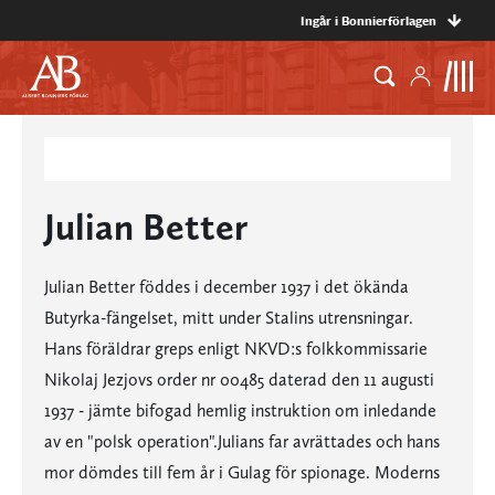
Ingår i Bonnierförlagen
Julian Better
Julian Better föddes i december 1937 i det ökända
Butyrka-fängelset, mitt under Stalins utrensningar.
Hans föräldrar greps enligt NKVD:s folkkommissarie
Nikolaj Jezjovs order nr 00485 daterad den 11 augusti
1937 - jämte bifogad hemlig instruktion om inledande
av en "polsk operation".
Julians far avrättades och hans
mor dömdes till fem år i Gulag för spionage. Moderns