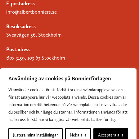
E-postadress
info@albertbonniers.se
Besöksadress
Sveavägen 56, Stockholm
Postadress
Box 3159, 103 63 Stockholm
Användning av cookies på Bonnierförlagen
Vi använder cookies för att förbättra din användarupplevelse och
Om Bonnierförlagen
för att analysera hur vår webbplats används. Dessa cookies samlar
Cookies
information om ditt beteende på vår webbplats, inklusive vilka sidor
du besöker och hur länge du stannar. Informationen används för att
Integritetspolicy
hjälpa oss förstå hur vi kan göra vår webbplats bättre för dig.
Justera mina inställningar
Neka alla
Acceptera alla