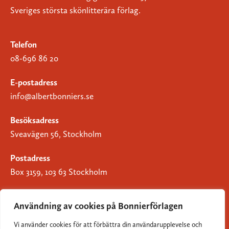
Sveriges största skönlitterära förlag.
Telefon
08-696 86 20
E-postadress
info@albertbonniers.se
Besöksadress
Sveavägen 56, Stockholm
Postadress
Box 3159, 103 63 Stockholm
Användning av cookies på Bonnierförlagen
Vi använder cookies för att förbättra din användarupplevelse och
Om Bonnierförlagen