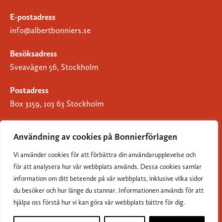
E-postadress
info@albertbonniers.se
Besöksadress
Sveavägen 56, Stockholm
Postadress
Box 3159, 103 63 Stockholm
Användning av cookies på Bonnierförlagen
Vi använder cookies för att förbättra din användarupplevelse och
Om Bonnierförlagen
för att analysera hur vår webbplats används. Dessa cookies samlar
Cookies
information om ditt beteende på vår webbplats, inklusive vilka sidor
du besöker och hur länge du stannar. Informationen används för att
Integritetspolicy
hjälpa oss förstå hur vi kan göra vår webbplats bättre för dig.