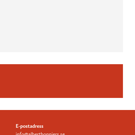
E-postadress
info@albertbonniers.se