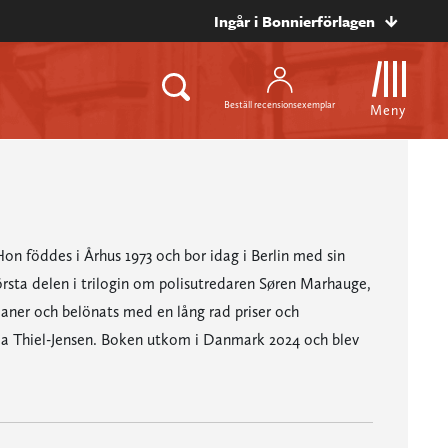
Ingår i Bonnierförlagen
Beställ recensionsexemplar
Meny
on föddes i Århus 1973 och bor idag i Berlin med sin
örsta delen i trilogin om polisutredaren Søren Marhauge,
omaner och belönats med en lång rad priser och
Mia Thiel-Jensen. Boken utkom i Danmark 2024 och blev