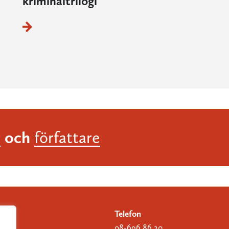
kriminaltrilogi
och
r
författare
Telefon
08-696 86 20