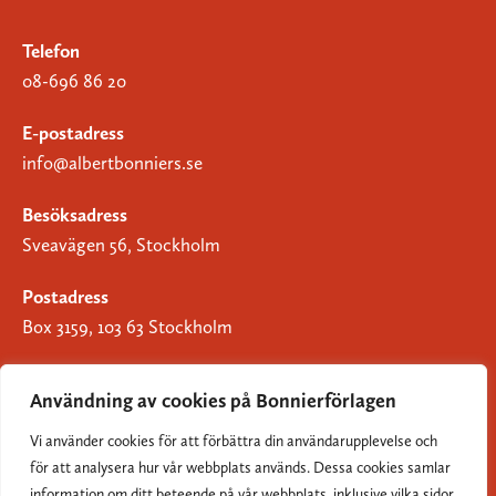
Telefon
08-696 86 20
E-postadress
info@albertbonniers.se
Besöksadress
Sveavägen 56, Stockholm
Postadress
Box 3159, 103 63 Stockholm
Användning av cookies på Bonnierförlagen
Vi använder cookies för att förbättra din användarupplevelse och
Om Bonnierförlagen
för att analysera hur vår webbplats används. Dessa cookies samlar
Cookies
information om ditt beteende på vår webbplats, inklusive vilka sidor