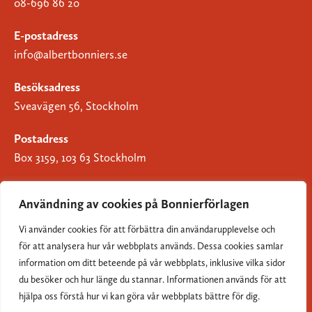
08-696 86 20
E-postadress
info@albertbonniers.se
Besöksadress
Sveavägen 56, Stockholm
Postadress
Box 3159, 103 63 Stockholm
Användning av cookies på Bonnierförlagen
Vi använder cookies för att förbättra din användarupplevelse och
Om Bonnierförlagen
för att analysera hur vår webbplats används. Dessa cookies samlar
Cookies
information om ditt beteende på vår webbplats, inklusive vilka sidor
du besöker och hur länge du stannar. Informationen används för att
Integritetspolicy
hjälpa oss förstå hur vi kan göra vår webbplats bättre för dig.