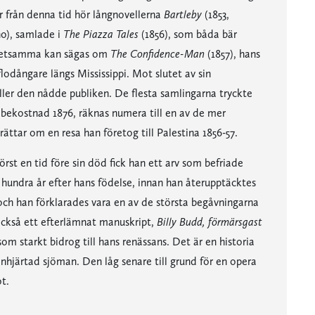
er från denna tid hör långnovellerna
Bartleby
(1853,
no), samlade i
The Piazza Tales
(1856), som båda bär
. Detsamma kan sägas om
The Confidence-Man
(1857), hans
lodångare längs Mississippi. Mot slutet av sin
ller den nådde publiken. De flesta samlingarna tryckte
 bekostnad 1876, räknas numera till en av de mer
ättar om en resa han företog till Palestina 1856-57.
st en tid före sin död fick han ett arv som befriade
hundra år efter hans födelse, innan han återupptäcktes
och han förklarades vara en av de största begåvningarna
s också ett efterlämnat manuskript,
Billy Budd, förmärsgast
om starkt bidrog till hans renässans. Det är en historia
hjärtad sjöman. Den låg senare till grund för en opera
ot.