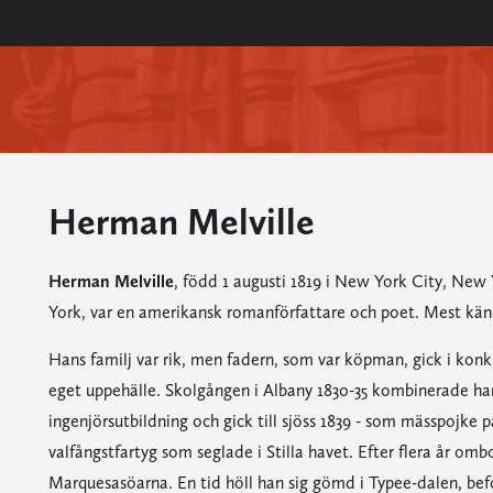
Herman Melville
Herman Melville
, född 1 augusti 1819 i New York City, New
York, var en amerikansk romanförfattare och poet. Mest kän
Hans familj var rik, men fadern, som var köpman, gick i konku
eget uppehälle. Skolgången i Albany 1830-35 kombinerade ha
ingenjörsutbildning och gick till sjöss 1839 - som mässpojke p
valfångstfartyg som seglade i Stilla havet. Efter flera år om
Marquesasöarna. En tid höll han sig gömd i Typee-dalen, bef