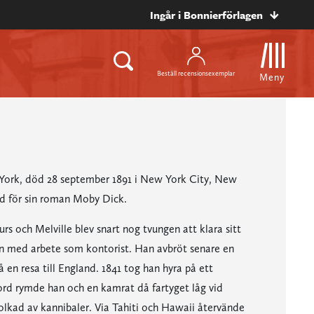
Ingår i Bonnierförlagen
Beställ recensionsexemplar
Meny
 York, död 28 september 1891 i New York City, New
d för sin roman Moby Dick.
rs och Melville blev snart nog tvungen att klara sitt
n med arbete som kontorist. Han avbröt senare en
å en resa till England. 1841 tog han hyra på ett
bord rymde han och en kamrat då fartyget låg vid
olkad av kannibaler. Via Tahiti och Hawaii återvände