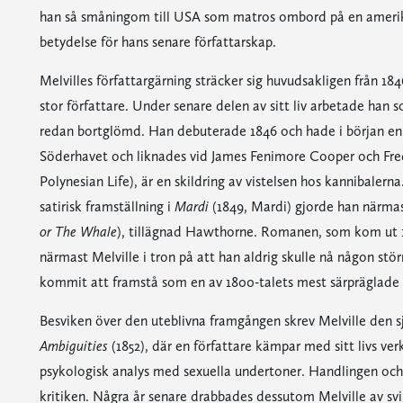
han så småningom till USA som matros ombord på en amerika
betydelse för hans senare författarskap.
Melvilles författargärning sträcker sig huvudsakligen från 1846
stor författare. Under senare delen av sitt liv arbetade han 
redan bortglömd. Han debuterade 1846 och hade i början en
Söderhavet och liknades vid James Fenimore Cooper och Fr
Polynesian Life), är en skildring av vistelsen hos kannibalern
satirisk framställning i
Mardi
(1849, Mardi) gjorde han närmas
or The Whale
), tillägnad Hawthorne. Romanen, som kom ut 18
närmast Melville i tron på att han aldrig skulle nå någon stö
kommit att framstå som en av 1800-talets mest särpräglade r
Besviken över den uteblivna framgången skrev Melville den 
Ambiguities
(1852), där en författare kämpar med sitt livs ve
psykologisk analys med sexuella undertoner. Handlingen och
kritiken. Några år senare drabbades dessutom Melville av sv