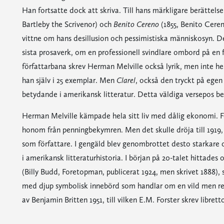
Han fortsatte dock att skriva. Till hans märkligare berättels
Bartleby the Scrivenor) och
Benito Cereno
(1855, Benito Cere
vittne om hans desillusion och pessimistiska människosyn
sista prosaverk, om en professionell svindlare ombord på en f
författarbana skrev Herman Melville också lyrik, men inte he
han själv i 25 exemplar. Men
Clarel
, också den tryckt på egen
betydande i amerikansk litteratur. Detta väldiga versepos ber
Herman Melville kämpade hela sitt liv med dålig ekonomi. För
honom från penningbekymren. Men det skulle dröja till 1919, 
som författare. I gengäld blev genombrottet desto starkare 
i amerikansk litteraturhistoria. I början på 20-talet hittade
(Billy Budd, Foretopman, publicerat 1924, men skrivet 1888), s
med djup symbolisk innebörd som handlar om en vild men ren
av Benjamin Britten 1951, till vilken E.M. Forster skrev librett