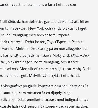
nsk fregatt - alltsammans erfarenheter av stor
 till 1866, då han definitivt gav upp tanken på att bli en
som tullinspektör i New York och var då praktiskt taget
 hel del framgång med böcker som utspelas i
ederick Marryat. Debutboken,
Teipi
(Typee : a Peep at
a. Men när Melville försökte sig på en mer allegorisk och
t fiasko. 1850 började han skriva Moby Dick (
Moby-Dick
51, blev inte någon större framgång, och stärkte
rre läsekrets. Men allt eftersom åren gått, har Moby Dick
omaner och gett Melville världsrykte i efterhand.
självbiografiskt präglade konstnärsromanen
Pierre or The
rk, samtidigt som romanen är en djupdykning i
 stilen bemöttes emellertid snarast med indignation av
iktande hälsa och personliga sorger - båda sönerna dog.