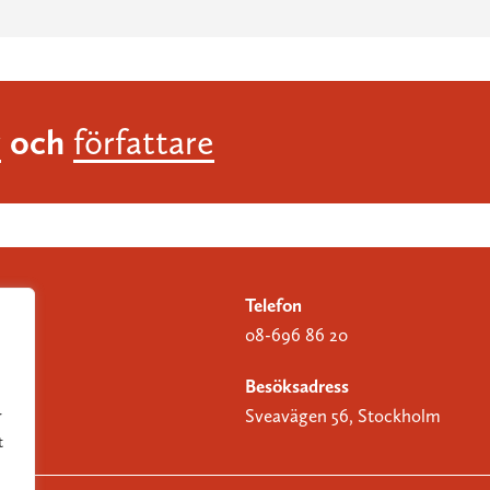
och
r
författare
Telefon
08-696 86 20
Besöksadress
Sveavägen 56, Stockholm
r
t