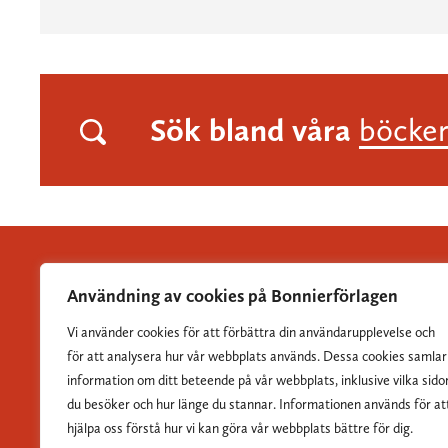
Sök bland våra
böcke
Användning av cookies på Bonnierförlagen
Vi använder cookies för att förbättra din användarupplevelse och
Albert Bonniers Förlag grundades 1837 och är Sveriges
för att analysera hur vår webbplats används. Dessa cookies samlar
största skönlitterära förlag.
information om ditt beteende på vår webbplats, inklusive vilka sido
du besöker och hur länge du stannar. Informationen används för at
hjälpa oss förstå hur vi kan göra vår webbplats bättre för dig.