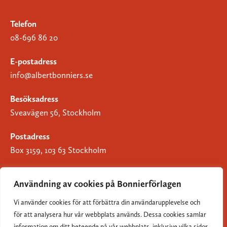
Telefon
08-696 86 20
E-postadress
info@albertbonniers.se
Besöksadress
Sveavägen 56, Stockholm
Postadress
Box 3159, 103 63 Stockholm
Användning av cookies på Bonnierförlagen
Vi använder cookies för att förbättra din användarupplevelse och
Om Bonnierförlagen
för att analysera hur vår webbplats används. Dessa cookies samlar
Cookies
information om ditt beteende på vår webbplats, inklusive vilka sidor