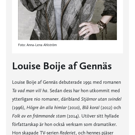
Foto: Anna-Lena Ahlström
Louise Boije af Gennäs
Louise Boije af Gennäs debuterade 1991 med romanen
Ta vad man vill ha
. Sedan dess har hon utkommit med
ytterligare nio romaner, däribland
Stjärnor utan svindel
(1996),
Högre än alla himlar
(2010),
Blå koral
(2012) och
Folk av en främmande stam
(2014). Utöver sitt hyllade
författarskap är hon också verksam som dramatiker.
Hon skapade TV-serien
Rederiet
, och hennes pjäser