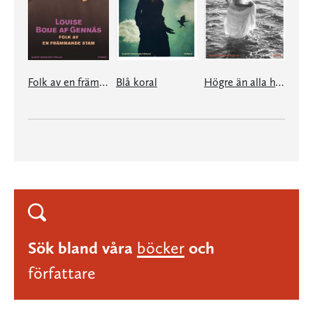
Folk av en främmande stam
Blå koral
Högre än alla himlar
Sök bland våra
böcker
och
författare