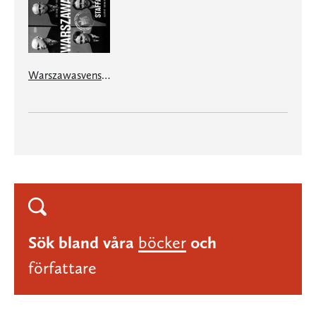
Warszawasvenskarna
Sök bland våra
böcker
och
författare