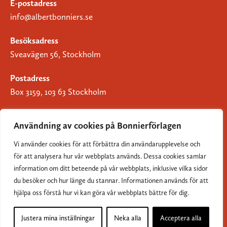
E-postadress
info@albertbonniers.se
Besöksadress
Sveavägen 56, Stockholm
Postadress
Box 3159, 103 63 Stockholm
Användning av cookies på Bonnierförlagen
Vi använder cookies för att förbättra din användarupplevelse och
Om Bonnierförlagen
för att analysera hur vår webbplats används. Dessa cookies samlar
Cookies
information om ditt beteende på vår webbplats, inklusive vilka sidor
du besöker och hur länge du stannar. Informationen används för att
Integritetspolicy
hjälpa oss förstå hur vi kan göra vår webbplats bättre för dig.
Justera mina inställningar
Neka alla
Acceptera alla