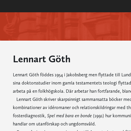
Lennart Göth
Lennart Göth föddes 1954 i Jakobsberg men flyttade till Lund i
sina doktorsstudier inom gamla testamentets teologi flyttade
arbeta på en folkhögskola. Där arbetar han fortfarande, blan
Lennart Göth skriver skarpsinnigt sammansatta böcker med b
kombinationer av idéromaner och relationskildringar med th
fosterdiagnostik,
Spel med bara en bonde
(1991) hur kommunik
handlar om utanförskap och ungdomsvåld.