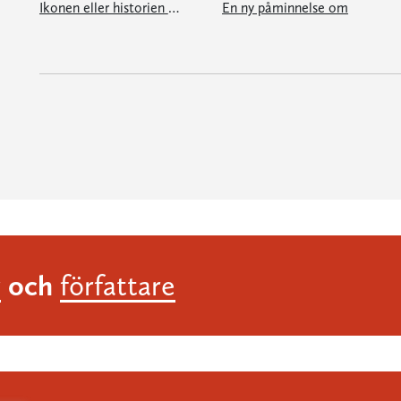
Ikonen eller historien om den otvivelaktiga turbanen
En ny påminnelse om
och
r
författare