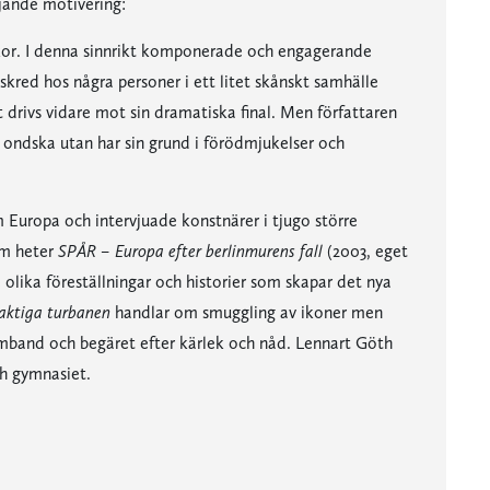
jande motivering:
kor. I denna sinnrikt komponerade och engagerande
e skred hos några personer i ett litet skånskt samhälle
t drivs vidare mot sin dramatiska final. Men författaren
ig ondska utan har sin grund i förödmjukelser och
uropa och intervjuade konstnärer i tjugo större
om heter
SPÅR – Europa efter berlinmurens fall
(2003, eget
olika föreställningar och historier som skapar det nya
laktiga turbanen
handlar om smuggling av ikoner men
mband och begäret efter kärlek och nåd. Lennart Göth
ch gymnasiet.