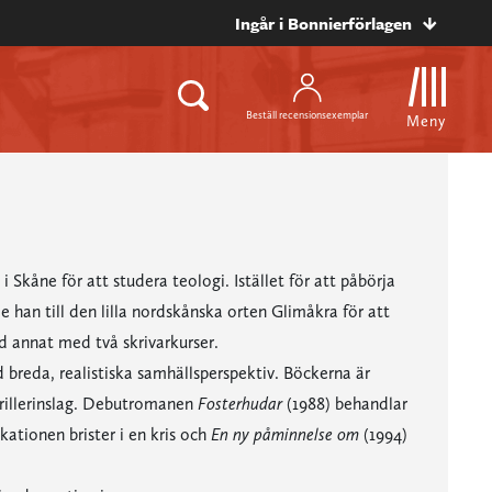
Ingår i Bonnierförlagen
Beställ recensionsexemplar
Meny
 Skåne för att studera teologi. Istället för att påbörja
 han till den lilla nordskånska orten Glimåkra för att
d annat med två skrivarkurser.
reda, realistiska samhällsperspektiv. Böckerna är
rillerinslag. Debutromanen
Fosterhudar
(1988) behandlar
ationen brister i en kris och
En ny påminnelse om
(1994)