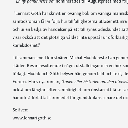
En ny påminnelse om
nominerades till Augustpriset med föl
”Lennart Göth har skrivit en ovanlig bok om vanliga männis
samtidsroman får vi följa hur tillfälligheterna utlöser ett inr
och ur en kedja av händelser på ett till synes ödesbundet sät
visar också att det plötsliga våldet inte uppstår ur oförklarl
kärlekslöshet.”
Tillsammans med konstnären Michal Hudak reste han genom E
städer. Resan resulterade i några utställningar och en bok s
förlag). Hudak och Göth belyser här, genom bild och text, de 
Europa. Hans nya roman,
Ikonen eller historien om den otvive
också om längtan efter samhörighet, om önskan att få se sa
har också författat läromedel för grundskolans senare del o
Se även:
www.lennartgoth.se