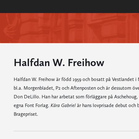
Halfdan W. Freihow
Halfdan W. Freihow är född 1959 och bosatt på Vestlandet i N
bl.a. Morgenbladet, P2 och Aftenposten och är dessutom övers
Don DeLillo. Han har arbetat som förläggare på Aschehoug,
egna Font Forlag.
Kära Gabriel
är hans lovprisade debut och 
Bragepriset.