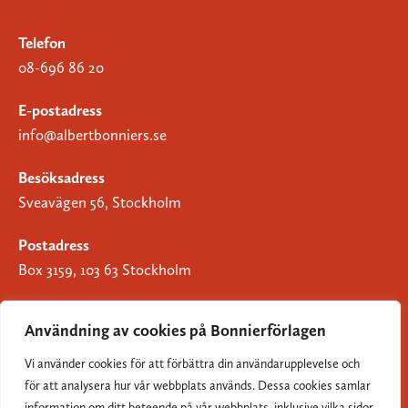
Telefon
08-696 86 20
E-postadress
info@albertbonniers.se
Besöksadress
Sveavägen 56, Stockholm
Postadress
Box 3159, 103 63 Stockholm
Användning av cookies på Bonnierförlagen
Vi använder cookies för att förbättra din användarupplevelse och
Om Bonnierförlagen
för att analysera hur vår webbplats används. Dessa cookies samlar
Cookies
information om ditt beteende på vår webbplats, inklusive vilka sidor