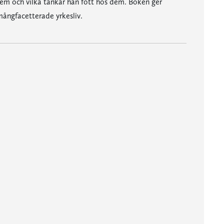
dem och vilka tankar han fött hos dem. Boken ger
mångfacetterade yrkesliv.