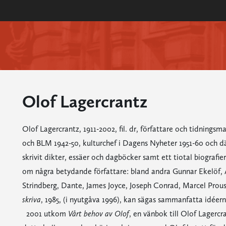
Olof Lagercrantz
Olof Lagercrantz, 1911-2002, fil. dr, författare och tidning
och BLM 1942-50, kulturchef i Dagens Nyheter 1951-60 och där
skrivit dikter, essäer och dagböcker samt ett tiotal biografi
om några betydande författare: bland andra Gunnar Ekelöf, 
Strindberg, Dante, James Joyce, Joseph Conrad, Marcel Pro
skriva
, 1985, (i nyutgåva 1996), kan sägas sammanfatta idéer
2001 utkom
Vårt behov av Olof
, en vänbok till Olof Lagercr