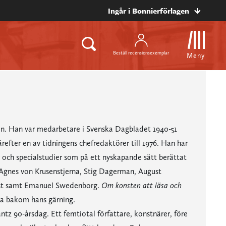
Ingår i Bonnierförlagen
Beställ recensionsexemplar
Meny
sman. Han var medarbetare i Svenska Dagbladet 1940-51
efter en av tidningens chefredaktörer till 1976. Han har
er och specialstudier som på ett nyskapande sätt berättat
Agnes von Krusenstjerna, Stig Dagerman, August
ust samt Emanuel Swedenborg.
Om konsten att läsa och
na bakom hans gärning.
antz 90-årsdag. Ett femtiotal författare, konstnärer, före