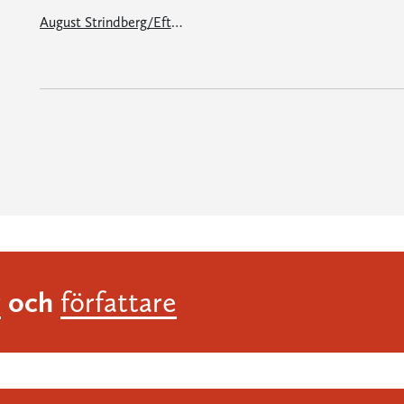
August Strindberg/Eftertankar
och
r
författare