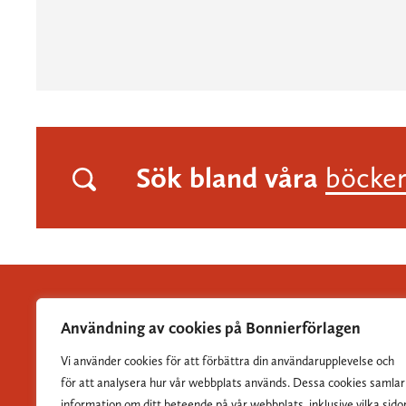
Sök bland våra
böcke
Användning av cookies på Bonnierförlagen
Vi använder cookies för att förbättra din användarupplevelse och
Albert Bonniers Förlag grundades 1837 och är Sveriges
för att analysera hur vår webbplats används. Dessa cookies samlar
största skönlitterära förlag.
information om ditt beteende på vår webbplats, inklusive vilka sido