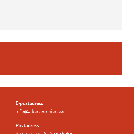
E-postadress
info@albertbonniers.se
Postadress
Box 3159, 103 63 Stockholm