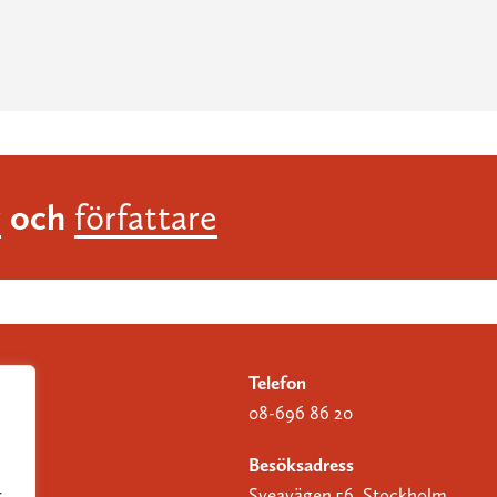
och
r
författare
Telefon
08-696 86 20
Besöksadress
Sveavägen 56, Stockholm
r