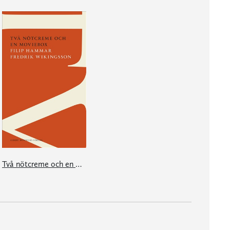
Två nötcreme och en moviebox