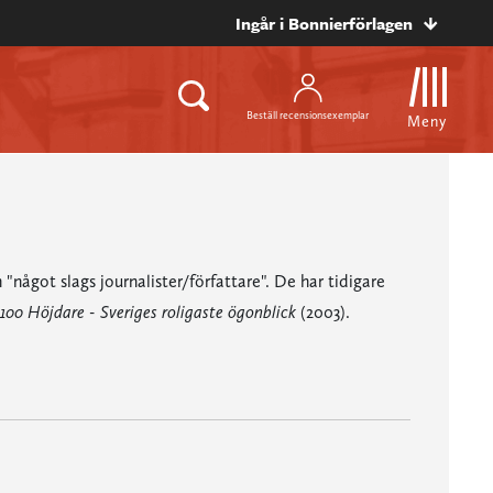
Ingår i Bonnierförlagen
Beställ recensionsexemplar
Meny
något slags journalister/författare". De har tidigare
100 Höjdare - Sveriges roligaste ögonblick
(2003).