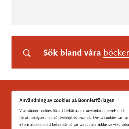
Sök bland våra
böcke
Användning av cookies på Bonnierförlagen
Vi använder cookies för att förbättra din användarupplevelse och
Albert Bonniers Förlag grundades 1837 och är Sveriges
för att analysera hur vår webbplats används. Dessa cookies samlar
största skönlitterära förlag.
information om ditt beteende på vår webbplats, inklusive vilka sido