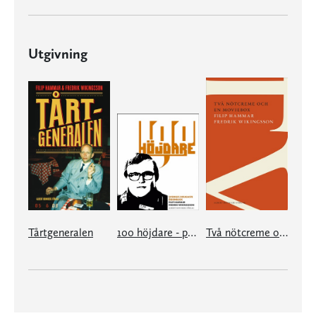
Utgivning
Tårtgeneralen
100 höjdare - pocket
Två nötcreme och en moviebox