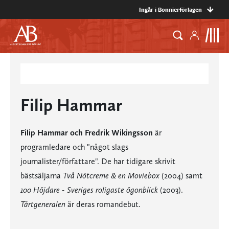
Ingår i Bonnierförlagen
Filip Hammar
Filip Hammar och Fredrik Wikingsson
är
programledare och "något slags
journalister/författare". De har tidigare skrivit
bästsäljarna
Två Nötcreme & en Moviebox
(2004) samt
100 Höjdare - Sveriges roligaste ögonblick
(2003).
Tårtgeneralen
är deras romandebut.