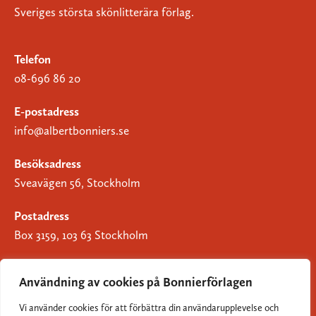
Sveriges största skönlitterära förlag.
Telefon
08-696 86 20
E-postadress
info@albertbonniers.se
Besöksadress
Sveavägen 56, Stockholm
Postadress
Box 3159, 103 63 Stockholm
Användning av cookies på Bonnierförlagen
Vi använder cookies för att förbättra din användarupplevelse och
Om Bonnierförlagen