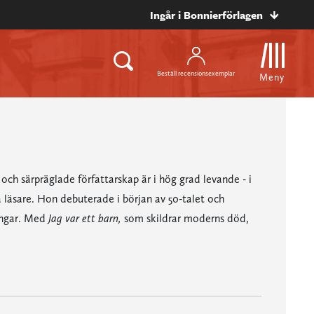
Ingår i Bonnierförlagen
Beställ recensionsexemplar
Meny
ch särpräglade författarskap är i hög grad levande - i
 läsare. Hon debuterade i början av 50-talet och
ingar. Med
Jag var ett barn,
som skildrar moderns död,