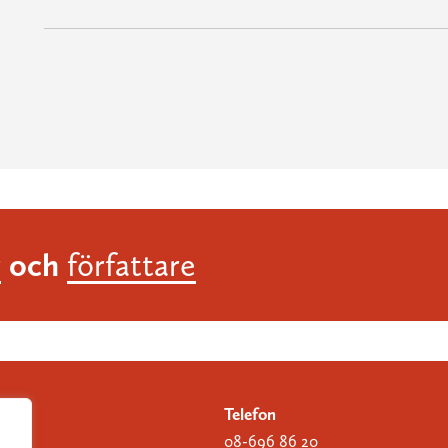
och
r
författare
Telefon
08-696 86 20