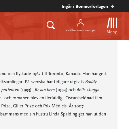
Ingår i Bonnierförlagen
Beställ recensionsexemplar
Meny
land och flyttade 1962 till Toronto, Kanada. Han har gett
ksamlingar. På svenska har tidigare utgivits
Buddy
 patienten
(1993) ,
Resan hem
(1994) och
Anils skugga
et och romanen blev en flerfaldigt Oscarsbelönad film.
Prize, Giller Prize och Prix Médicis. År 2007
llsammans med sin hustru Linda Spalding ger han ut den