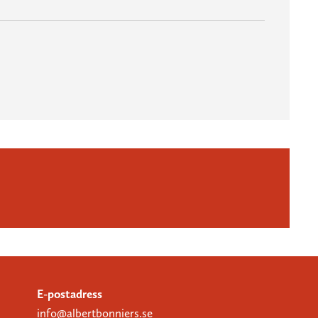
E-postadress
info@albertbonniers.se