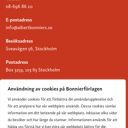
08-696 86 20
E-postadress
info@albertbonniers.se
Besöksadress
Sveavägen 56, Stockholm
Postadress
Box 3159, 103 63 Stockholm
Användning av cookies på Bonnierförlagen
Vi använder cookies för att förbättra din användarupplevelse och
Om Bonnierförlagen
för att analysera hur vår webbplats används. Dessa cookies samlar
Cookies
information om ditt beteende på vår webbplats, inklusive vilka sidor
du besöker och hur länge du stannar. Informationen används för att
Integritetspolicy
hjälpa oss förstå hur vi kan göra vår webbplats bättre för dig.