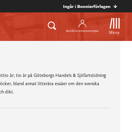
Ingår i Bonnierförlagen
Beställ recensionsexemplar
Meny
rettio år; tio år på Göteborgs Handels & Sjöfartstidning
böcker, bland annat litterära essäer om den svenska
ch dikt.