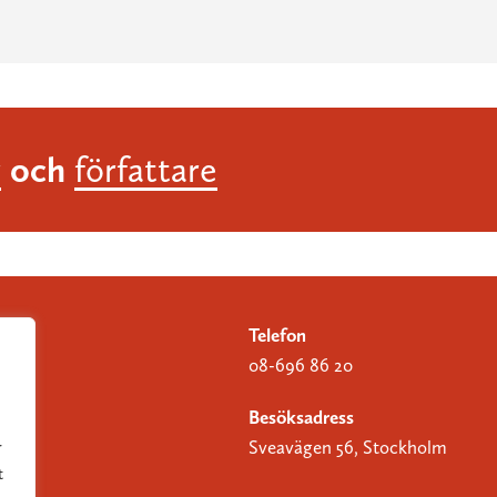
och
r
författare
Telefon
08-696 86 20
Besöksadress
Sveavägen 56, Stockholm
r
t