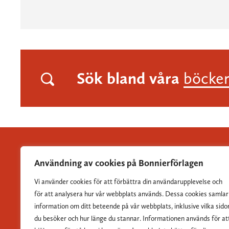
Sök bland våra
böcke
Användning av cookies på Bonnierförlagen
Vi använder cookies för att förbättra din användarupplevelse och
Albert Bonniers Förlag grundades 1837 och är Sveriges
för att analysera hur vår webbplats används. Dessa cookies samlar
största skönlitterära förlag.
information om ditt beteende på vår webbplats, inklusive vilka sido
du besöker och hur länge du stannar. Informationen används för at