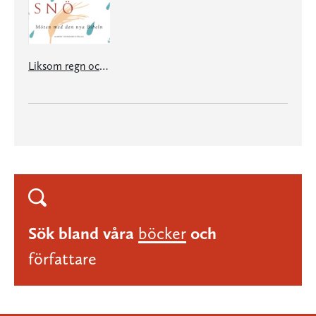
Liksom regn och snö - möten med den nya Bibeln
Sök bland våra
böcker
och
författare