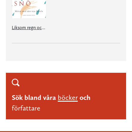
Liksom regn och snö - möten med den nya Bibeln
Sök bland våra
böcker
och
författare