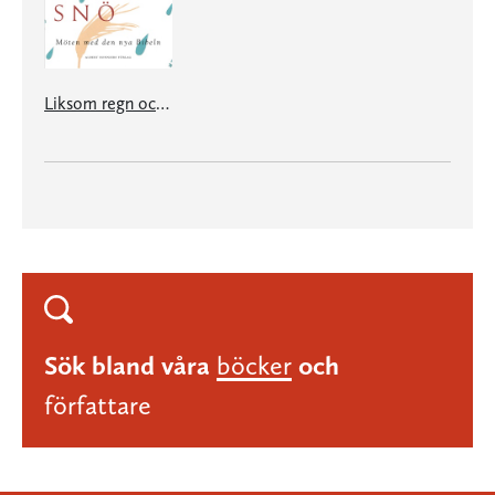
Liksom regn och snö - möten med den nya Bibeln
Sök bland våra
böcker
och
författare